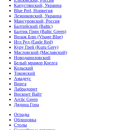
Елизовский, Россия
Капустянский, Украина
Blue Perl, Норвегия
Лезниковский, Украина
Мансуровский, Россия
Балтийский (Baltic)
Балтик Грин (Baltic Green)
Визаж Блю (Visage Blue)
Игл Ред (Eagle Red)
Куру Грей (Kuru Grey)
Масловский (Маславский)
Новоданиловский
Белый мрамор Коелга
Кольский
Токовский
Амадеус
Винга
Лабрадорит
Висконт Вайт
Аrctic Green
Дядина Гора
Ограды
Облицовка
Столы