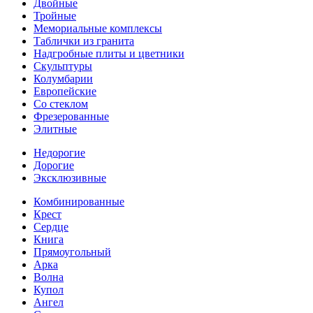
Двойные
Тройные
Мемориальные комплексы
Таблички из гранита
Надгробные плиты и цветники
Скульптуры
Колумбарии
Европейские
Со стеклом
Фрезерованные
Элитные
Недорогие
Дорогие
Эксклюзивные
Комбинированные
Крест
Сердце
Книга
Прямоугольный
Арка
Волна
Купол
Ангел