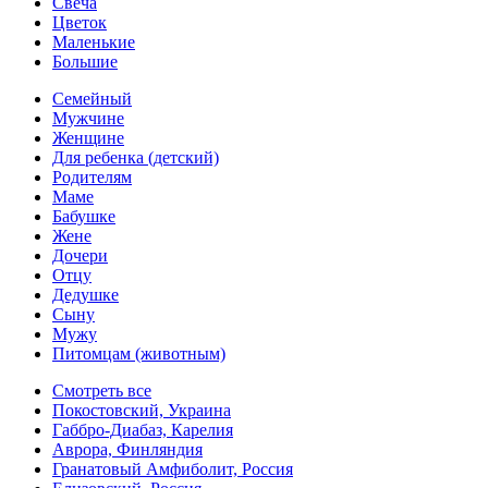
Свеча
Цветок
Маленькие
Большие
Семейный
Мужчине
Женщине
Для ребенка (детский)
Родителям
Маме
Бабушке
Жене
Дочери
Отцу
Дедушке
Сыну
Мужу
Питомцам (животным)
Смотреть все
Покостовский, Украина
Габбро-Диабаз, Карелия
Аврора, Финляндия
Гранатовый Амфиболит, Россия