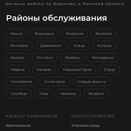
регионы работы по Борисову и Минской области
Районы обслуживания
Минск
Березино
Борисов
Вилейка
Воложин
Дзержинск
Клецк
Копыль
Крупки
Логойск
Любань
Молодечно
Мядель
Несвиж
Марьина Горка
Слуцк
Смолевичи
Солигорск
Старые дороги
Столбцы
Узда
Червень
Жодино
КАТАЛОГ ПАМЯТНИКОВ
БЛАГОУСТРОЙСТВО
Вертикальные
Установка оград