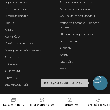
Горизонтальные
Оформление плиткой
В форме креста
Монтаж памятников
В форме сердца
Фундамент для могилы
Волна
Условия доставка и способы
оплаты
Книга
Щебень декоративный
Колумбарий
Гравировка
Комбинированные
Ограды
Мемориальный комплекс
Столы
С ангелом
Скамейки
Табличка
Бронза
С цветами
Цветник
Консультация — онлайн
Эксклюзивный
О КОМПАНИИ
ЗАКАЗАТЬ ЗВОНОК
Портфолио
Каталог и цены
Благоустройство
Портфолио
+375(33) 666-69-59