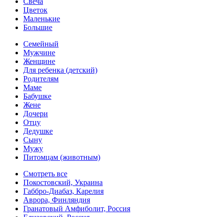
Свеча
Цветок
Маленькие
Большие
Семейный
Мужчине
Женщине
Для ребенка (детский)
Родителям
Маме
Бабушке
Жене
Дочери
Отцу
Дедушке
Сыну
Мужу
Питомцам (животным)
Смотреть все
Покостовский, Украина
Габбро-Диабаз, Карелия
Аврора, Финляндия
Гранатовый Амфиболит, Россия