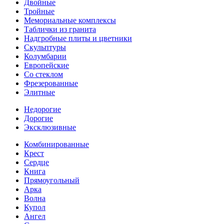
Двойные
Тройные
Мемориальные комплексы
Таблички из гранита
Надгробные плиты и цветники
Скульптуры
Колумбарии
Европейские
Со стеклом
Фрезерованные
Элитные
Недорогие
Дорогие
Эксклюзивные
Комбинированные
Крест
Сердце
Книга
Прямоугольный
Арка
Волна
Купол
Ангел