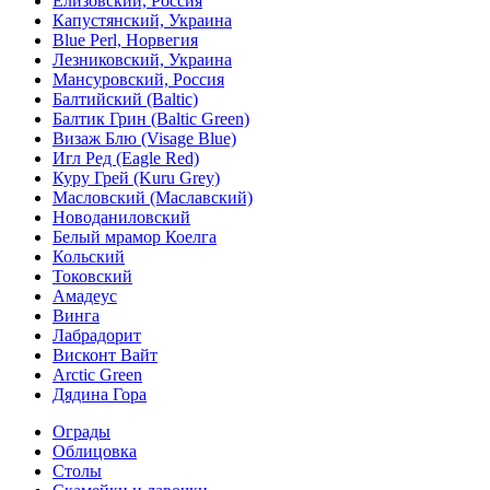
Елизовский, Россия
Капустянский, Украина
Blue Perl, Норвегия
Лезниковский, Украина
Мансуровский, Россия
Балтийский (Baltic)
Балтик Грин (Baltic Green)
Визаж Блю (Visage Blue)
Игл Ред (Eagle Red)
Куру Грей (Kuru Grey)
Масловский (Маславский)
Новоданиловский
Белый мрамор Коелга
Кольский
Токовский
Амадеус
Винга
Лабрадорит
Висконт Вайт
Аrctic Green
Дядина Гора
Ограды
Облицовка
Столы