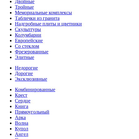
Двойные
Тройные
Мемориальные комплексы
Таблички из гранита
Надгробные плиты и цветники
Скульптуры
Колумбарии
Европейские
Со стеклом
Фрезерованные
Элитные
Недорогие
Дорогие
Эксклюзивные
Комбинированные
Крест
Сердце
Книга
Прямоугольный
Арка
Волна
Купол
Ангел