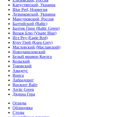
Елизовский, Россия
Капустянский, Украина
Blue Perl, Норвегия
Лезниковский, Украина
Мансуровский, Россия
Балтийский (Baltic)
Балтик Грин (Baltic Green)
Визаж Блю (Visage Blue)
Игл Ред (Eagle Red)
Куру Грей (Kuru Grey)
Масловский (Маславский)
Новоданиловский
Белый мрамор Коелга
Кольский
Токовский
Амадеус
Винга
Лабрадорит
Висконт Вайт
Аrctic Green
Дядина Гора
Ограды
Облицовка
Столы