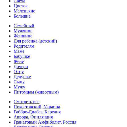
Свеча
Цветок
Маленькие
Большие
Семейный
Мужчине
Женщине
Для ребенка (детский)
Родителям
Маме
Бабушке
Жене
Дочери
Отцу
Дедушке
Сыну
Мужу
Питомцам (животным)
Смотреть все
Покостовский, Украина
Габбро-Диабаз, Карелия
Аврора, Финляндия
Гранатовый Амфиболит, Россия