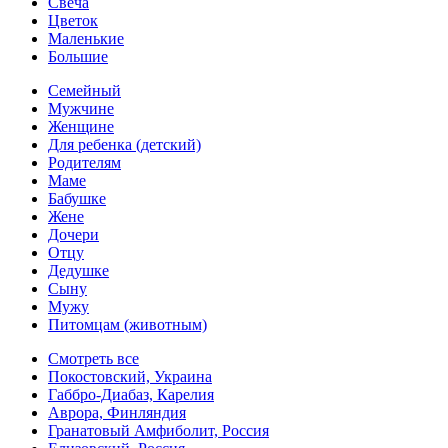
Свеча
Цветок
Маленькие
Большие
Семейный
Мужчине
Женщине
Для ребенка (детский)
Родителям
Маме
Бабушке
Жене
Дочери
Отцу
Дедушке
Сыну
Мужу
Питомцам (животным)
Смотреть все
Покостовский, Украина
Габбро-Диабаз, Карелия
Аврора, Финляндия
Гранатовый Амфиболит, Россия