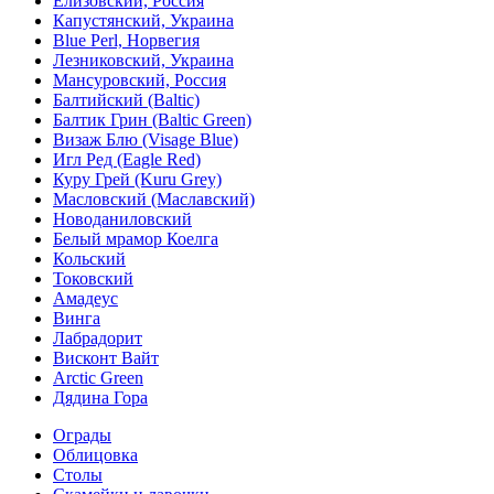
Елизовский, Россия
Капустянский, Украина
Blue Perl, Норвегия
Лезниковский, Украина
Мансуровский, Россия
Балтийский (Baltic)
Балтик Грин (Baltic Green)
Визаж Блю (Visage Blue)
Игл Ред (Eagle Red)
Куру Грей (Kuru Grey)
Масловский (Маславский)
Новоданиловский
Белый мрамор Коелга
Кольский
Токовский
Амадеус
Винга
Лабрадорит
Висконт Вайт
Аrctic Green
Дядина Гора
Ограды
Облицовка
Столы