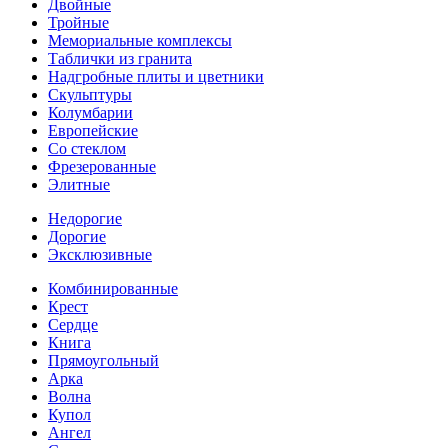
Двойные
Тройные
Мемориальные комплексы
Таблички из гранита
Надгробные плиты и цветники
Скульптуры
Колумбарии
Европейские
Со стеклом
Фрезерованные
Элитные
Недорогие
Дорогие
Эксклюзивные
Комбинированные
Крест
Сердце
Книга
Прямоугольный
Арка
Волна
Купол
Ангел