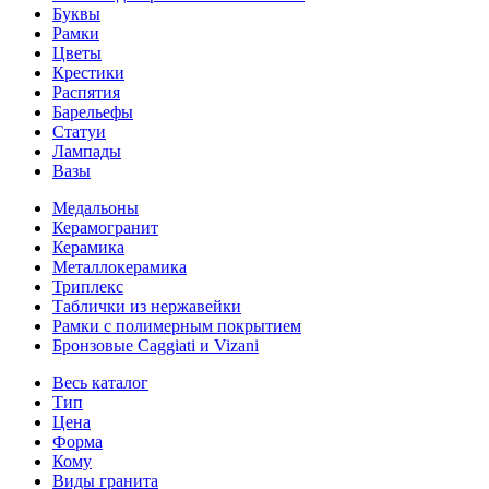
Буквы
Рамки
Цветы
Крестики
Распятия
Барельефы
Статуи
Лампады
Вазы
Медальоны
Керамогранит
Керамика
Металлокерамика
Триплекс
Таблички из нержавейки
Рамки с полимерным покрытием
Бронзовые Caggiati и Vizani
Весь каталог
Тип
Цена
Форма
Кому
Виды гранита