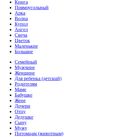
Книга
Прямоугольный
Арка
Волна
Купол
Ангел
Свеча
Цветок
Маленькие
Большие
Семейный
Мужчине
Женщине
Для ребенка (детский)
Родителям
Маме
Бабушке
Жене
Дочери
Отцу
Дедушке
Сыну
Мужу
Питомцам (животным)