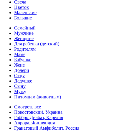
Свеча
Цветок
Маленькие
Большие
Семейный
Мужчине
Женщине
Для ребенка (детский)
Родителям
Маме
Бабушке
Жене
Дочери
Отцу
Дедушке
Сыну
Мужу
Питомцам (животным)
Смотреть все
Покостовский, Украина
Габбро-Диабаз, Карелия
Аврора, Финляндия
Гранатовый Амфиболит, Россия