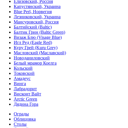
Елизовский, Россия
Капустянский, Украина
Blue Perl, Норвегия
Лезниковский, Украина
Мансуровский, Россия
Балтийский (Baltic)
Балтик Грин (Baltic Green)
Визаж Блю (Visage Blue)
Игл Ред (Eagle Red)
Куру Грей (Kuru Grey)
Масловский (Маславский)
Новоданиловский
Белый мрамор Коелга
Кольский
Токовский
Амадеус
Винга
Лабрадорит
Висконт Вайт
Аrctic Green
Дядина Гора
Ограды
Облицовка
Столы