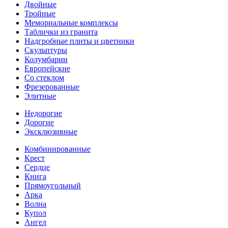
Двойные
Тройные
Мемориальные комплексы
Таблички из гранита
Надгробные плиты и цветники
Скульптуры
Колумбарии
Европейские
Со стеклом
Фрезерованные
Элитные
Недорогие
Дорогие
Эксклюзивные
Комбинированные
Крест
Сердце
Книга
Прямоугольный
Арка
Волна
Купол
Ангел