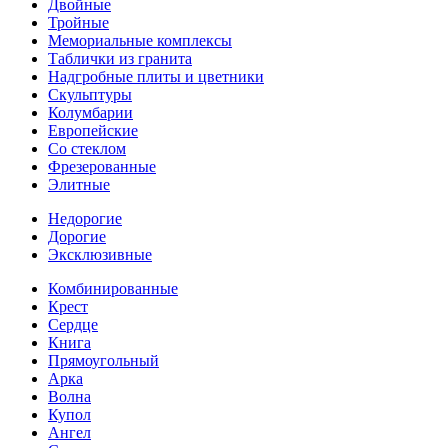
Двойные
Тройные
Мемориальные комплексы
Таблички из гранита
Надгробные плиты и цветники
Скульптуры
Колумбарии
Европейские
Со стеклом
Фрезерованные
Элитные
Недорогие
Дорогие
Эксклюзивные
Комбинированные
Крест
Сердце
Книга
Прямоугольный
Арка
Волна
Купол
Ангел