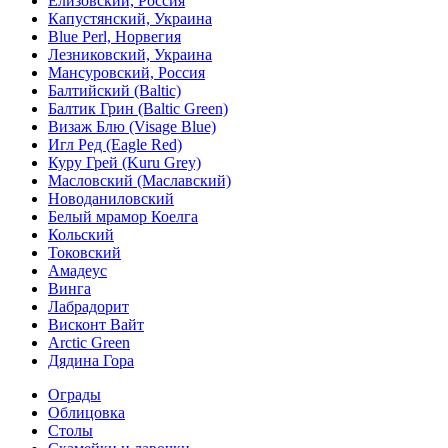
Елизовский, Россия
Капустянский, Украина
Blue Perl, Норвегия
Лезниковский, Украина
Мансуровский, Россия
Балтийский (Baltic)
Балтик Грин (Baltic Green)
Визаж Блю (Visage Blue)
Игл Ред (Eagle Red)
Куру Грей (Kuru Grey)
Масловский (Маславский)
Новоданиловский
Белый мрамор Коелга
Кольский
Токовский
Амадеус
Винга
Лабрадорит
Висконт Вайт
Аrctic Green
Дядина Гора
Ограды
Облицовка
Столы