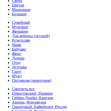
Свеча
Цветок
Маленькие
Большие
Семейный
Мужчине
Женщине
Для ребенка (детский)
Родителям
Маме
Бабушке
Жене
Дочери
Отцу
Дедушке
Сыну
Мужу
Питомцам (животным)
Смотреть все
Покостовский, Украина
Габбро-Диабаз, Карелия
Аврора, Финляндия
Гранатовый Амфиболит, Россия