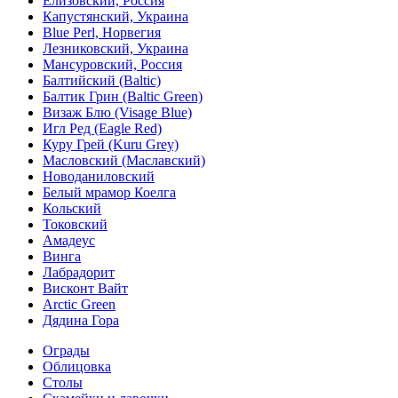
Елизовский, Россия
Капустянский, Украина
Blue Perl, Норвегия
Лезниковский, Украина
Мансуровский, Россия
Балтийский (Baltic)
Балтик Грин (Baltic Green)
Визаж Блю (Visage Blue)
Игл Ред (Eagle Red)
Куру Грей (Kuru Grey)
Масловский (Маславский)
Новоданиловский
Белый мрамор Коелга
Кольский
Токовский
Амадеус
Винга
Лабрадорит
Висконт Вайт
Аrctic Green
Дядина Гора
Ограды
Облицовка
Столы