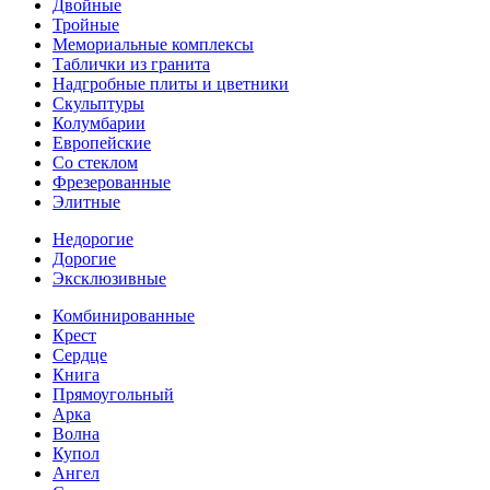
Двойные
Тройные
Мемориальные комплексы
Таблички из гранита
Надгробные плиты и цветники
Скульптуры
Колумбарии
Европейские
Со стеклом
Фрезерованные
Элитные
Недорогие
Дорогие
Эксклюзивные
Комбинированные
Крест
Сердце
Книга
Прямоугольный
Арка
Волна
Купол
Ангел