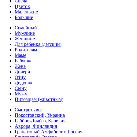
Свеча
Цветок
Маленькие
Большие
Семейный
Мужчине
Женщине
Для ребенка (детский)
Родителям
Маме
Бабушке
Жене
Дочери
Отцу
Дедушке
Сыну
Мужу
Питомцам (животным)
Смотреть все
Покостовский, Украина
Габбро-Диабаз, Карелия
Аврора, Финляндия
Гранатовый Амфиболит, Россия