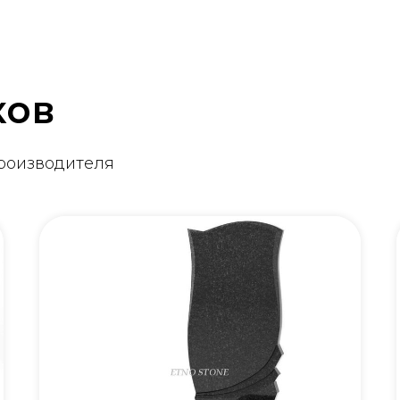
ков
производителя