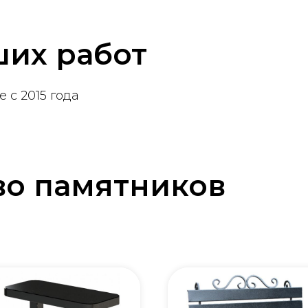
их работ
 с 2015 года
во памятников