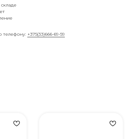
 складе
ет
ление
о телефону:
+375(33)666-69-59