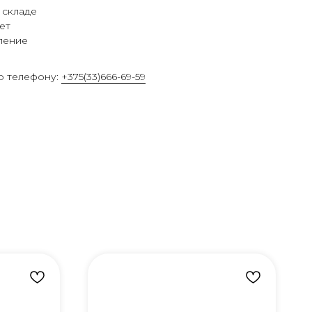
 складе
ет
ление
о телефону:
+375(33)666-69-59