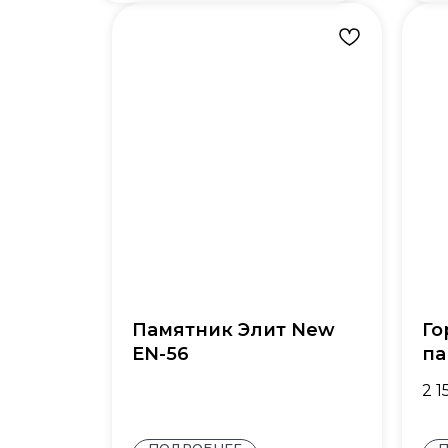
Памятник Элит New
Го
EN-56
па
2 1
ПОДРОБНЕЕ