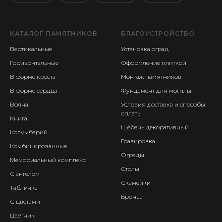
КАТАЛОГ ПАМЯТНИКОВ
БЛАГОУСТРОЙСТВО
Вертикальные
Установка оград
Горизонтальные
Оформление плиткой
В форме креста
Монтаж памятников
В форме сердца
Фундамент для могилы
Волна
Условия доставка и способы
оплаты
Книга
Щебень декоративный
Колумбарий
Гравировка
Комбинированные
Ограды
Мемориальный комплекс
Столы
С ангелом
Скамейки
Табличка
Бронза
С цветами
Цветник