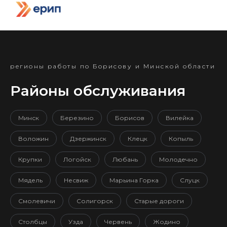
регионы работы по Борисову и Минской области
Районы обслуживания
Минск
Березино
Борисов
Вилейка
Воложин
Дзержинск
Клецк
Копыль
Крупки
Логойск
Любань
Молодечно
Мядель
Несвиж
Марьина Горка
Слуцк
Смолевичи
Солигорск
Старые дороги
Столбцы
Узда
Червень
Жодино