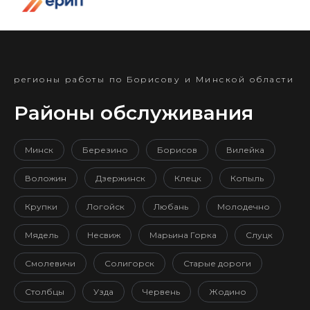
регионы работы по Борисову и Минской области
Районы обслуживания
Минск
Березино
Борисов
Вилейка
Воложин
Дзержинск
Клецк
Копыль
Крупки
Логойск
Любань
Молодечно
Мядель
Несвиж
Марьина Горка
Слуцк
Смолевичи
Солигорск
Старые дороги
Столбцы
Узда
Червень
Жодино