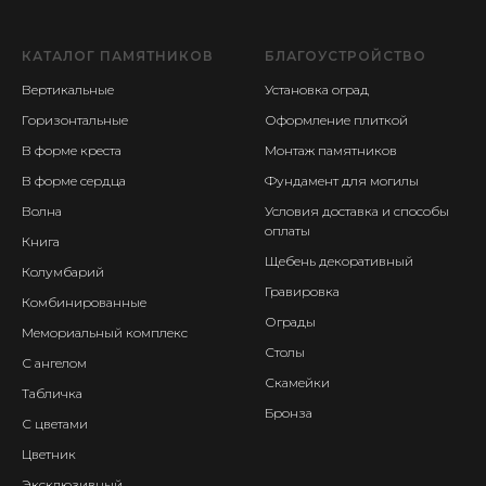
КАТАЛОГ ПАМЯТНИКОВ
БЛАГОУСТРОЙСТВО
Вертикальные
Установка оград
Горизонтальные
Оформление плиткой
В форме креста
Монтаж памятников
В форме сердца
Фундамент для могилы
Волна
Условия доставка и способы
оплаты
Книга
Щебень декоративный
Колумбарий
Гравировка
Комбинированные
Ограды
Мемориальный комплекс
Столы
С ангелом
Скамейки
Табличка
Бронза
С цветами
Цветник
Эксклюзивный