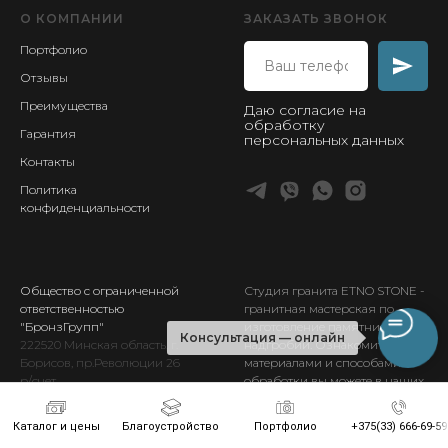
О КОМПАНИИ
ЗАКАЗАТЬ ЗВОНОК
Портфолио
Отзывы
Преимущества
Даю согласие на
обработку
Гарантия
персональных данных
Контакты
Политика
конфиденциальности
Общество с ограниченной
Студия гранита ETNO STONE
-
ответственностью
гранитная мастерская по
"БронзГрупп"
изготовление памятников и
Консультация — онлайн
222520
Минская
область, г.
надгробий. Ознакомиться с
Борисов, пр.Революции 26
материалами и способами
р/счет
обработки вы можете в наших
BY
96BLBB30120693256617001001
выставочных залах в Борисове.
в отд. №933
ОАО
Каталог и цены
Благоустройство
Портфолио
+375(33) 666-69-59
«Белинвестбанк»
г.Борисова,