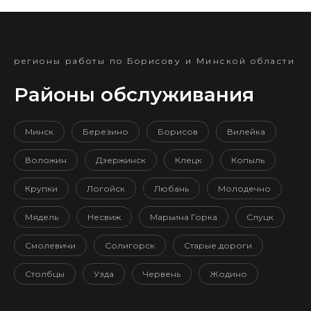
регионы работы по Борисову и Минской области
Районы обслуживания
Минск
Березино
Борисов
Вилейка
Воложин
Дзержинск
Клецк
Копыль
Крупки
Логойск
Любань
Молодечно
Мядель
Несвиж
Марьина Горка
Слуцк
Смолевичи
Солигорск
Старые дороги
Столбцы
Узда
Червень
Жодино