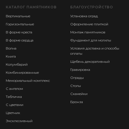
КАТАЛОГ ПАМЯТНИКОВ
БЛАГОУСТРОЙСТВО
Вертикальные
Установка оград
Горизонтальные
Оформление плиткой
В форме креста
Монтаж памятников
В форме сердца
Фундамент для могилы
Волна
Условия доставка и способы
оплаты
Книга
Щебень декоративный
Колумбарий
Гравировка
Комбинированные
Ограды
Мемориальный комплекс
Столы
С ангелом
Скамейки
Табличка
Бронза
С цветами
Цветник
Эксклюзивный