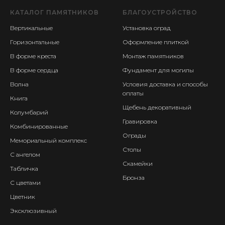
КАТАЛОГ ПАМЯТНИКОВ
БЛАГОУСТРОЙСТВО
Вертикальные
Установка оград
Горизонтальные
Оформление плиткой
В форме креста
Монтаж памятников
В форме сердца
Фундамент для могилы
Волна
Условия доставка и способы
оплаты
Книга
Щебень декоративный
Колумбарий
Гравировка
Комбинированные
Ограды
Мемориальный комплекс
Столы
С ангелом
Скамейки
Табличка
Бронза
С цветами
Цветник
Эксклюзивный