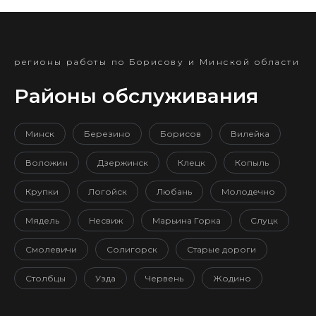
регионы работы по Борисову и Минской области
Районы обслуживания
Минск
Березино
Борисов
Вилейка
Воложин
Дзержинск
Клецк
Копыль
Крупки
Логойск
Любань
Молодечно
Мядель
Несвиж
Марьина Горка
Слуцк
Смолевичи
Солигорск
Старые дороги
Столбцы
Узда
Червень
Жодино