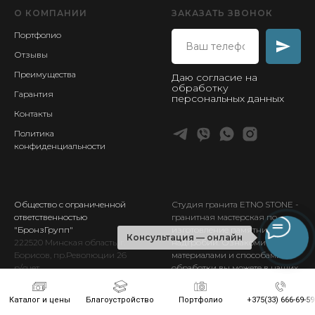
О КОМПАНИИ
ЗАКАЗАТЬ ЗВОНОК
Портфолио
Отзывы
Преимущества
Даю согласие на
обработку
Гарантия
персональных данных
Контакты
Политика
конфиденциальности
Общество с ограниченной
Студия гранита ETNO STONE
-
ответственностью
гранитная мастерская по
"БронзГрупп"
изготовление памятников и
Консультация — онлайн
222520
Минская
область, г.
надгробий. Ознакомиться с
Борисов, пр.Революции 26
материалами и способами
р/счет
обработки вы можете в наших
BY
96BLBB30120693256617001001
выставочных залах в Борисове.
в отд. №933
ОАО
Каталог и цены
Благоустройство
Портфолио
+375(33) 666-69-59
«Белинвестбанк»
г.Борисова,