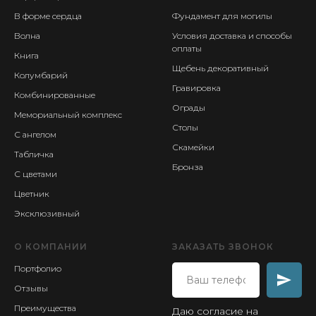
В форме сердца
Фундамент для могилы
Волна
Условия доставка и способы
оплаты
Книга
Щебень декоративный
Колумбарий
Гравировка
Комбинированные
Ограды
Мемориальный комплекс
Столы
С ангелом
Скамейки
Табличка
Бронза
С цветами
Цветник
Эксклюзивный
О КОМПАНИИ
ЗАКАЗАТЬ ЗВОНОК
Портфолио
Отзывы
Преимущества
Даю согласие на