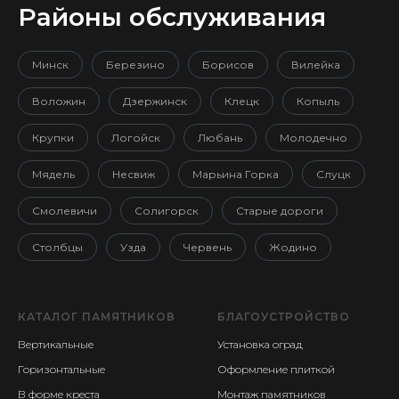
Районы обслуживания
Минск
Березино
Борисов
Вилейка
Воложин
Дзержинск
Клецк
Копыль
Крупки
Логойск
Любань
Молодечно
Мядель
Несвиж
Марьина Горка
Слуцк
Смолевичи
Солигорск
Старые дороги
Столбцы
Узда
Червень
Жодино
КАТАЛОГ ПАМЯТНИКОВ
БЛАГОУСТРОЙСТВО
Вертикальные
Установка оград
Горизонтальные
Оформление плиткой
В форме креста
Монтаж памятников