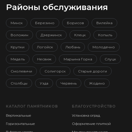
Районы обслуживания
Минск
Березино
Борисов
Вилейка
Воложин
Дзержинск
Клецк
Копыль
Крупки
Логойск
Любань
Молодечно
Мядель
Несвиж
Марьина Горка
Слуцк
Смолевичи
Солигорск
Старые дороги
Столбцы
Узда
Червень
Жодино
КАТАЛОГ ПАМЯТНИКОВ
БЛАГОУСТРОЙСТВО
Вертикальные
Установка оград
Горизонтальные
Оформление плиткой
В форме креста
Монтаж памятников