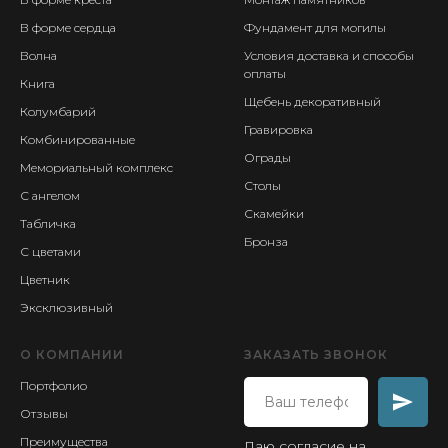
В форме сердца
Фундамент для могилы
Волна
Условия доставка и способы
оплаты
Книга
Щебень декоративный
Колумбарий
Гравировка
Комбинированные
Ограды
Мемориальный комплекс
Столы
С ангелом
Скамейки
Табличка
Бронза
С цветами
Цветник
Эксклюзивный
О КОМПАНИИ
ЗАКАЗАТЬ ЗВОНОК
Портфолио
Отзывы
Преимущества
Даю согласие на