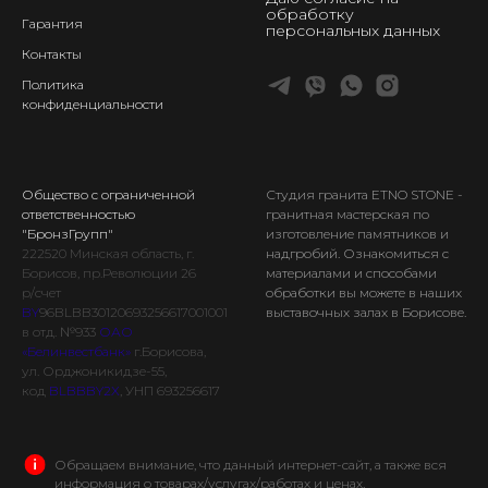
обработку
Гарантия
персональных данных
Контакты
Политика
конфиденциальности
Общество с ограниченной
Студия гранита ETNO STONE
-
ответственностью
гранитная мастерская по
"БронзГрупп"
изготовление памятников и
222520
Минская
область, г.
надгробий. Ознакомиться с
Борисов, пр.Революции 26
материалами и способами
р/счет
обработки вы можете в наших
BY
96BLBB30120693256617001001
выставочных залах в Борисове.
в отд. №933
ОАО
«Белинвестбанк»
г.Борисова,
ул. Орджоникидзе-55,
код
BLBBBY2X
, УНП 693256617
Обращаем внимание, что данный интернет-сайт, а также вся
информация о товарах/услугах/работах и ценах,