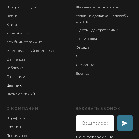
В форме сердца
Фундамент для могилы
Волна
Условия доставка и способы
оплаты
Книга
Щебень декоративный
Колумбарий
Гравировка
Комбинированные
Ограды
Мемориальный комплекс
Столы
С ангелом
Скамейки
Табличка
Бронза
С цветами
Цветник
Эксклюзивный
О КОМПАНИИ
ЗАКАЗАТЬ ЗВОНОК
Портфолио
Отзывы
Преимущества
Даю согласие на