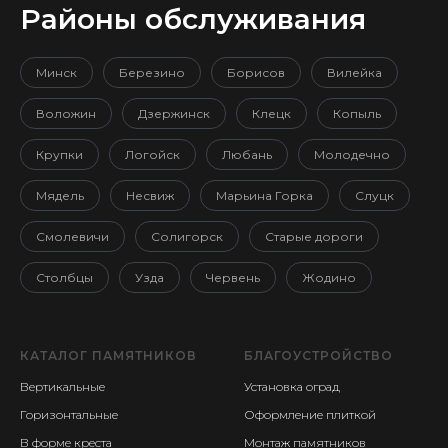
Районы обслуживания
Минск
Березино
Борисов
Вилейка
Воложин
Дзержинск
Клецк
Копыль
Крупки
Логойск
Любань
Молодечно
Мядель
Несвиж
Марьина Горка
Слуцк
Смолевичи
Солигорск
Старые дороги
Столбцы
Узда
Червень
Жодино
КАТАЛОГ ПАМЯТНИКОВ
БЛАГОУСТРОЙСТВО
Вертикальные
Установка оград
Горизонтальные
Оформление плиткой
В форме креста
Монтаж памятников