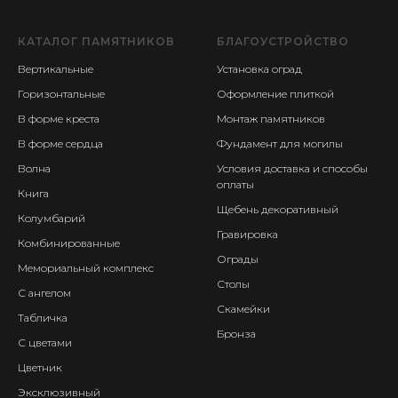
КАТАЛОГ ПАМЯТНИКОВ
БЛАГОУСТРОЙСТВО
Вертикальные
Установка оград
Горизонтальные
Оформление плиткой
В форме креста
Монтаж памятников
В форме сердца
Фундамент для могилы
Волна
Условия доставка и способы
оплаты
Книга
Щебень декоративный
Колумбарий
Гравировка
Комбинированные
Ограды
Мемориальный комплекс
Столы
С ангелом
Скамейки
Табличка
Бронза
С цветами
Цветник
Эксклюзивный