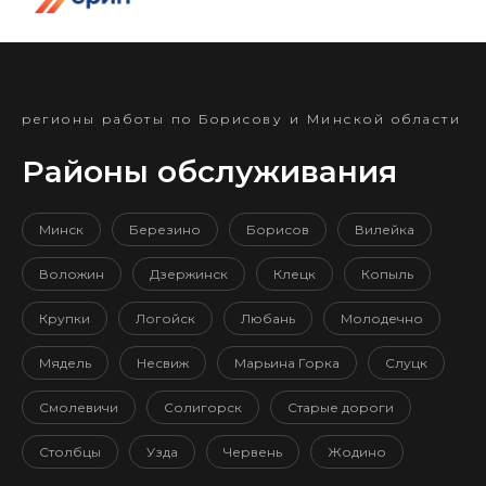
регионы работы по Борисову и Минской области
Районы обслуживания
Минск
Березино
Борисов
Вилейка
Воложин
Дзержинск
Клецк
Копыль
Крупки
Логойск
Любань
Молодечно
Мядель
Несвиж
Марьина Горка
Слуцк
Смолевичи
Солигорск
Старые дороги
Столбцы
Узда
Червень
Жодино