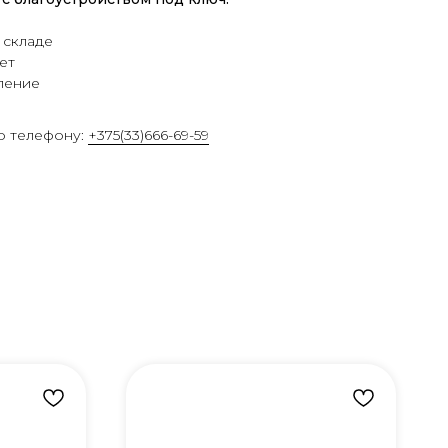
 складе
ет
ление
о телефону:
+375(33)666-69-59