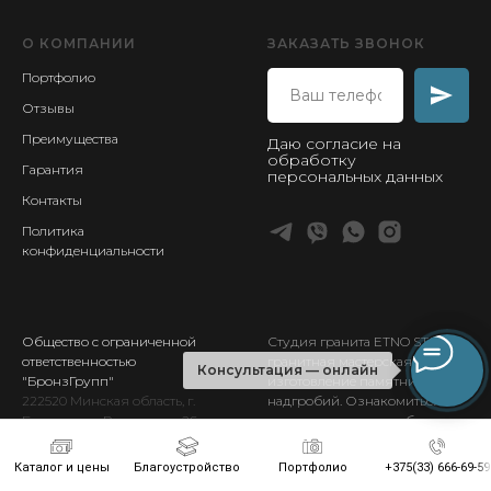
О КОМПАНИИ
ЗАКАЗАТЬ ЗВОНОК
Портфолио
Отзывы
Преимущества
Даю согласие на
обработку
Гарантия
персональных данных
Контакты
Политика
конфиденциальности
Общество с ограниченной
Студия гранита ETNO STONE
-
ответственностью
гранитная мастерская по
Консультация — онлайн
"БронзГрупп"
изготовление памятников и
222520
Минская
область, г.
надгробий. Ознакомиться с
Борисов, пр.Революции 26
материалами и способами
р/счет
обработки вы можете в наших
BY
96BLBB30120693256617001001
выставочных залах в Борисове.
Каталог и цены
Благоустройство
Портфолио
+375(33) 666-69-59
в отд. №933
ОАО