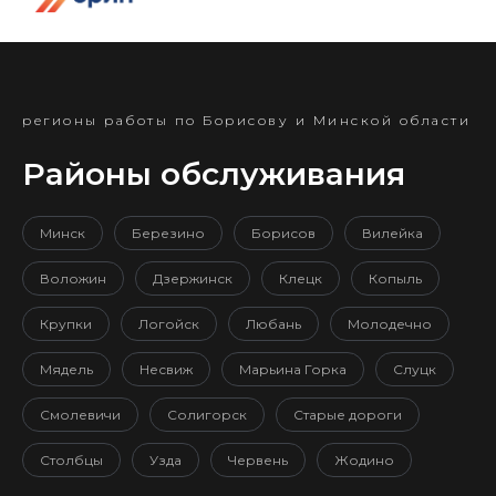
регионы работы по Борисову и Минской области
Районы обслуживания
Минск
Березино
Борисов
Вилейка
Воложин
Дзержинск
Клецк
Копыль
Крупки
Логойск
Любань
Молодечно
Мядель
Несвиж
Марьина Горка
Слуцк
Смолевичи
Солигорск
Старые дороги
Столбцы
Узда
Червень
Жодино