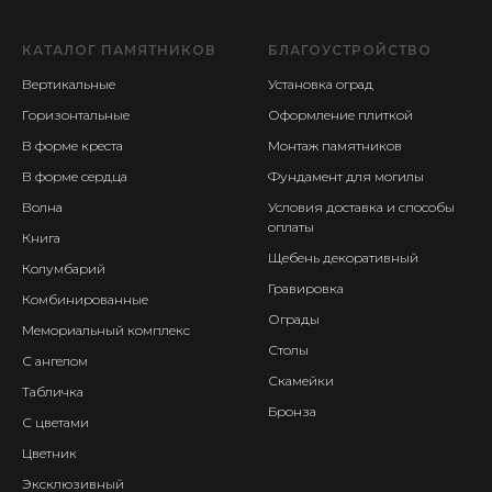
КАТАЛОГ ПАМЯТНИКОВ
БЛАГОУСТРОЙСТВО
Вертикальные
Установка оград
Горизонтальные
Оформление плиткой
В форме креста
Монтаж памятников
В форме сердца
Фундамент для могилы
Волна
Условия доставка и способы
оплаты
Книга
Щебень декоративный
Колумбарий
Гравировка
Комбинированные
Ограды
Мемориальный комплекс
Столы
С ангелом
Скамейки
Табличка
Бронза
С цветами
Цветник
Эксклюзивный