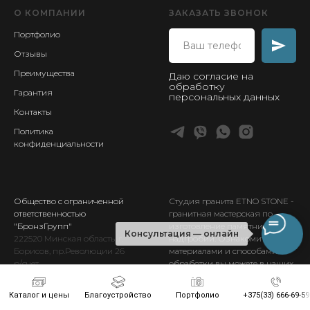
О КОМПАНИИ
ЗАКАЗАТЬ ЗВОНОК
Портфолио
Отзывы
Преимущества
Даю согласие на
обработку
Гарантия
персональных данных
Контакты
Политика
конфиденциальности
Общество с ограниченной
Студия гранита ETNO STONE
-
ответственностью
гранитная мастерская по
"БронзГрупп"
изготовление памятников и
Консультация — онлайн
222520
Минская
область, г.
надгробий. Ознакомиться с
Борисов, пр.Революции 26
материалами и способами
р/счет
обработки вы можете в наших
BY
96BLBB30120693256617001001
выставочных залах в Борисове.
в отд. №933
ОАО
Каталог и цены
Благоустройство
Портфолио
+375(33) 666-69-59
«Белинвестбанк»
г.Борисова,