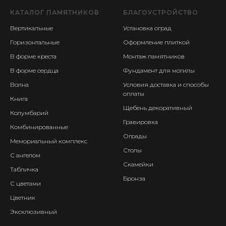
КАТАЛОГ ПАМЯТНИКОВ
БЛАГОУСТРОЙСТВО
Вертикальные
Установка оград
Горизонтальные
Оформление плиткой
В форме креста
Монтаж памятников
В форме сердца
Фундамент для могилы
Волна
Условия доставка и способы
оплаты
Книга
Щебень декоративный
Колумбарий
Гравировка
Комбинированные
Ограды
Мемориальный комплекс
Столы
С ангелом
Скамейки
Табличка
Бронза
С цветами
Цветник
Эксклюзивный