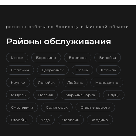
регионы работы по Борисову и Минской области
Районы обслуживания
Минск
Березино
Борисов
Вилейка
Воложин
Дзержинск
Клецк
Копыль
Крупки
Логойск
Любань
Молодечно
Мядель
Несвиж
Марьина Горка
Слуцк
Смолевичи
Солигорск
Старые дороги
Столбцы
Узда
Червень
Жодино