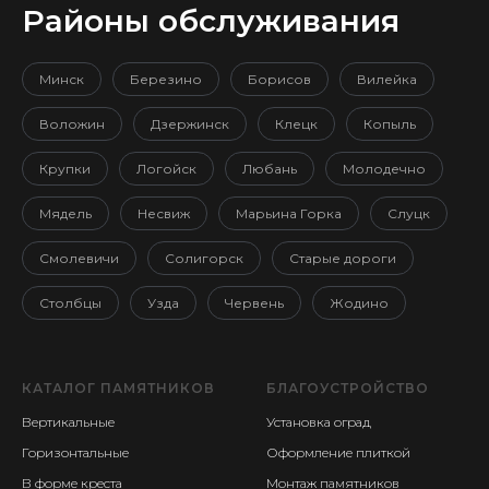
Районы обслуживания
Минск
Березино
Борисов
Вилейка
Воложин
Дзержинск
Клецк
Копыль
Крупки
Логойск
Любань
Молодечно
Мядель
Несвиж
Марьина Горка
Слуцк
Смолевичи
Солигорск
Старые дороги
Столбцы
Узда
Червень
Жодино
КАТАЛОГ ПАМЯТНИКОВ
БЛАГОУСТРОЙСТВО
Вертикальные
Установка оград
Горизонтальные
Оформление плиткой
В форме креста
Монтаж памятников