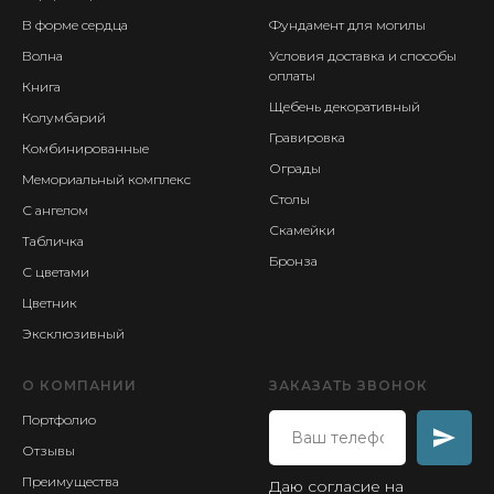
В форме сердца
Фундамент для могилы
Волна
Условия доставка и способы
оплаты
Книга
Щебень декоративный
Колумбарий
Гравировка
Комбинированные
Ограды
Мемориальный комплекс
Столы
С ангелом
Скамейки
Табличка
Бронза
С цветами
Цветник
Эксклюзивный
О КОМПАНИИ
ЗАКАЗАТЬ ЗВОНОК
Портфолио
Отзывы
Преимущества
Даю согласие на