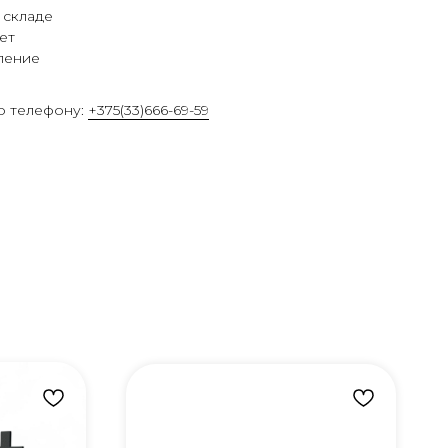
 складе
ет
ление
о телефону:
+375(33)666-69-59