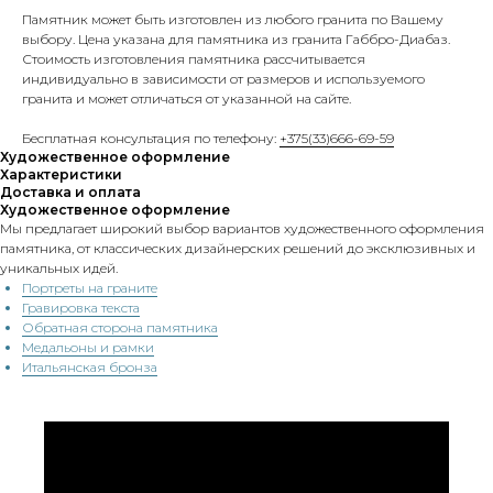
Памятник может быть изготовлен из любого гранита по Вашему
выбору. Цена указана для памятника из гранита Габбро-Диабаз.
Стоимость изготовления памятника рассчитывается
индивидуально в зависимости от размеров и используемого
гранита и может отличаться от указанной на сайте.
Бесплатная консультация по телефону:
+375(33)666-69-59
Художественное оформление
Характеристики
Доставка и оплата
Художественное оформление
Мы предлагает широкий выбор вариантов художественного оформления
памятника, от классических дизайнерских решений до эксклюзивных и
уникальных идей.
Портреты на граните
Гравировка текста
Обратная сторона памятника
Медальоны и рамки
Итальянская бронза