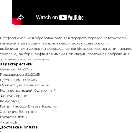
Профессиональная обработка фото для портрета, передовые технологии
нанесения гравировки (включая классическую гравировку и
выбеливание) и создания фотомедальонов (фарфор, керамогранит, металл,
триплекс), выбор шрифта для имени и эпитафии, создание изображения
для нанесения на памятник.
Характеристики
Стела, см: 100х50х5
Подставка, см: 50х20х15
Цветник, см: 100х50х5
Ориентация: Вертикальный
Количество людей: Одиночный
Форма: Сердце
Кому: Мужу
Гранит: Габбро-Диабаз, Карелия
Хранение: Бесплатно
Гарантия, лет: 5
Акция: Да
Доставка и оплата