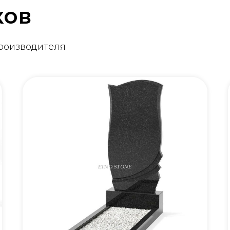
ков
производителя