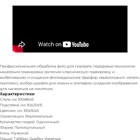
Профессиональная обработка фото для портрета, передовые технологии
нанесения гравировки (включая классическую гравировку и
выбеливание) и создания фотомедальонов (фарфор, керамогранит, металл,
триплекс), выбор шрифта для имени и эпитафии, создание изображения
для нанесения на памятник.
Характеристики
Стела, см: 100х80х5
Подставка, см: 50х20х15
Цветник, см: 100х50х5
Ориентация: Вертикальный
Количество людей: Одиночный
Форма: Прямоугольный
Кому: Мужской
Гранит: Габбро-Диабаз, Карелия