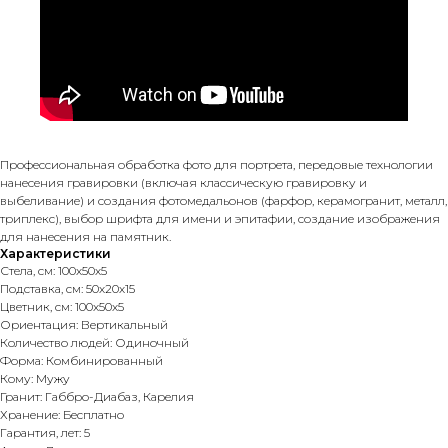
Профессиональная обработка фото для портрета, передовые технологии
нанесения гравировки (включая классическую гравировку и
выбеливание) и создания фотомедальонов (фарфор, керамогранит, металл,
триплекс), выбор шрифта для имени и эпитафии, создание изображения
для нанесения на памятник.
Характеристики
Стела, см: 100х50х5
Подставка, см: 50х20х15
Цветник, см: 100х50х5
Ориентация: Вертикальный
Количество людей: Одиночный
Форма: Комбинированный
Кому: Мужу
Гранит: Габбро-Диабаз, Карелия
Хранение: Бесплатно
Гарантия, лет: 5