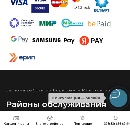
регионы работы по Борисову и Минской области
Консультация — онлайн
Районы обслуживания
Минск
Березино
Борисов
Вилейка
Каталог и цены
Благоустройство
Портфолио
+375(33) 666-69-59