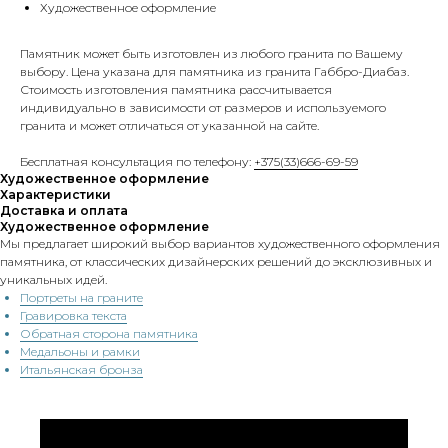
Художественное оформление
Памятник может быть изготовлен из любого гранита по Вашему
выбору. Цена указана для памятника из гранита Габбро-Диабаз.
Стоимость изготовления памятника рассчитывается
индивидуально в зависимости от размеров и используемого
гранита и может отличаться от указанной на сайте.
Бесплатная консультация по телефону:
+375(33)666-69-59
Художественное оформление
Характеристики
Доставка и оплата
Художественное оформление
Мы предлагает широкий выбор вариантов художественного оформления
памятника, от классических дизайнерских решений до эксклюзивных и
уникальных идей.
Портреты на граните
Гравировка текста
Обратная сторона памятника
Медальоны и рамки
Итальянская бронза