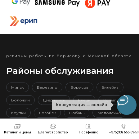
регионы работы по Борисову и Минской области
Районы обслуживания
Минск
Березино
Борисов
Вилейка
Воложин
Дзержинск
Клецк
Копыль
Консультация — онлайн
Крупки
Логойск
Любань
Молодечно
Мядель
Несвиж
Марьина Горка
Слуцк
Каталог и цены
Благоустройство
Портфолио
+375(33) 666-69-59
Смолевичи
Солигорск
Старые дороги