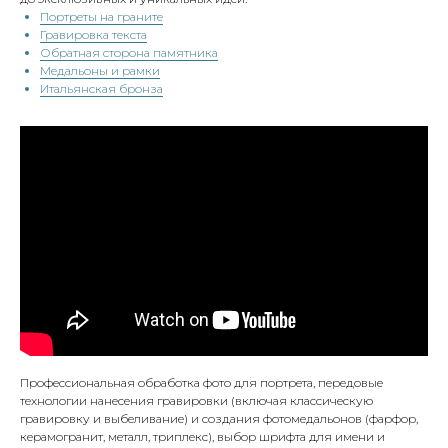
Портреты на граните
Гравировка текста
Обратная сторона памятника
Медальоны и рамки
Итальянская бронза
Профессиональная обработка фото для портрета, передовые
технологии нанесения гравировки (включая классическую
гравировку и выбеливание) и создания фотомедальонов (фарфор,
керамогранит, металл, триплекс), выбор шрифта для имени и