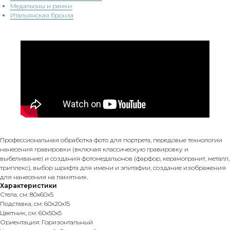
Медальоны и рамки
Итальянская бронза
Профессиональная обработка фото для портрета, передовые технологии
нанесения гравировки (включая классическую гравировку и
выбеливание) и создания фотомедальонов (фарфор, керамогранит, металл,
триплекс), выбор шрифта для имени и эпитафии, создание изображения
для нанесения на памятник.
Характеристики
Стела, см: 80х60х5
Подставка, см: 60х20х15
Цветник, см: 60х50х5
Ориентация: Горизонтальный