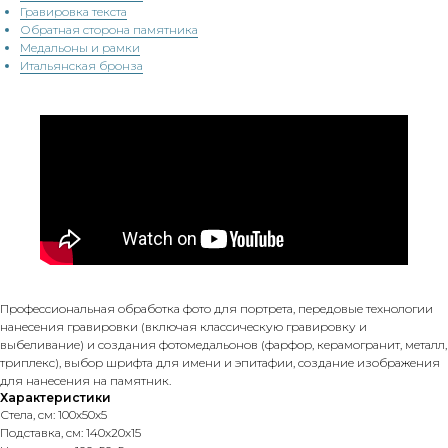
Гравировка текста
Обратная сторона памятника
Медальоны и рамки
Итальянская бронза
Профессиональная обработка фото для портрета, передовые технологии
нанесения гравировки (включая классическую гравировку и
выбеливание) и создания фотомедальонов (фарфор, керамогранит, металл,
триплекс), выбор шрифта для имени и эпитафии, создание изображения
для нанесения на памятник.
Характеристики
Стела, см: 100х50х5
Подставка, см: 140х20х15