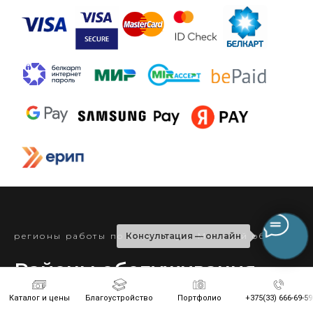
Консультация — онлайн
регионы работы по Борисову и Минской области
Районы обслуживания
Каталог и цены
Благоустройство
Портфолио
+375(33) 666-69-59
Минск
Березино
Борисов
Вилейка