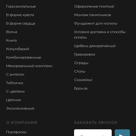
Горизонтальные
Оформление плиткой
В форме креста
Монтаж памятников
В форме сердца
Фундамент для могилы
Волна
Условия доставка и способы
оплаты
Книга
Щебень декоративный
Колумбарий
Гравировка
Комбинированные
Ограды
Мемориальный комплекс
Столы
С ангелом
Скамейки
Табличка
Бронза
С цветами
Цветник
Эксклюзивный
О КОМПАНИИ
ЗАКАЗАТЬ ЗВОНОК
Портфолио