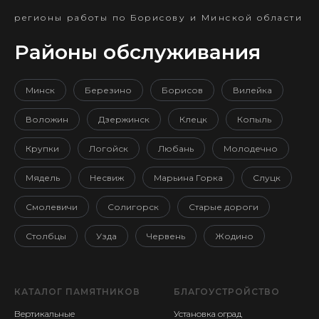
регионы работы по Борисову и Минской области
Районы обслуживания
Минск
Березино
Борисов
Вилейка
Воложин
Дзержинск
Клецк
Копыль
Крупки
Логойск
Любань
Молодечно
Мядель
Несвиж
Марьина Горка
Слуцк
Смолевичи
Солигорск
Старые дороги
Столбцы
Узда
Червень
Жодино
КАТАЛОГ ПАМЯТНИКОВ
БЛАГОУСТРОЙСТВО
Вертикальные
Установка оград