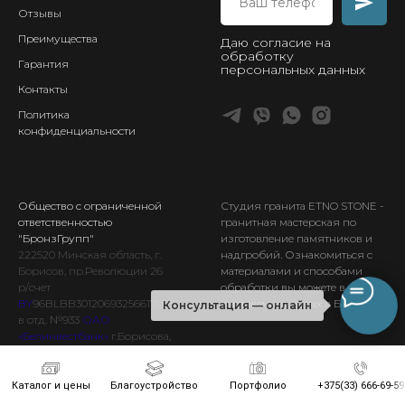
Отзывы
Преимущества
Даю согласие на
обработку
Гарантия
персональных данных
Контакты
Политика
конфиденциальности
Общество с ограниченной
Студия гранита ETNO STONE
-
ответственностью
гранитная мастерская по
"БронзГрупп"
изготовление памятников и
222520
Минская
область, г.
надгробий. Ознакомиться с
Борисов, пр.Революции 26
материалами и способами
р/счет
обработки вы можете в наших
BY
96BLBB30120693256617001001
выставочных залах в Борисове.
Консультация — онлайн
в отд. №933
ОАО
«Белинвестбанк»
г.Борисова,
ул. Орджоникидзе-55,
код
BLBBBY2X
, УНП 693256617
Каталог и цены
Благоустройство
Портфолио
+375(33) 666-69-59