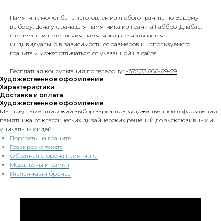
Памятник может быть изготовлен из любого гранита по Вашему
выбору. Цена указана для памятника из гранита Габбро-Диабаз.
Стоимость изготовления памятника рассчитывается
индивидуально в зависимости от размеров и используемого
гранита и может отличаться от указанной на сайте.
Бесплатная консультация по телефону:
+375(33)666-69-59
Художественное оформление
Характеристики
Доставка и оплата
Художественное оформление
Мы предлагает широкий выбор вариантов художественного оформления
памятника, от классических дизайнерских решений до эксклюзивных и
уникальных идей.
Портреты на граните
Гравировка текста
Обратная сторона памятника
Медальоны и рамки
Итальянская бронза