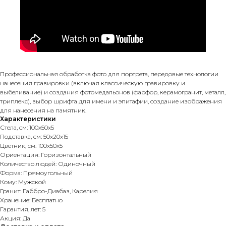
Профессиональная обработка фото для портрета, передовые технологии
нанесения гравировки (включая классическую гравировку и
выбеливание) и создания фотомедальонов (фарфор, керамогранит, металл,
триплекс), выбор шрифта для имени и эпитафии, создание изображения
для нанесения на памятник.
Характеристики
Стела, см: 100х50х5
Подставка, см: 50х20х15
Цветник, см: 100х50х5
Ориентация: Горизонтальный
Количество людей: Одиночный
Форма: Прямоугольный
Кому: Мужской
Гранит: Габбро-Диабаз, Карелия
Хранение: Бесплатно
Гарантия, лет: 5
Акция: Да