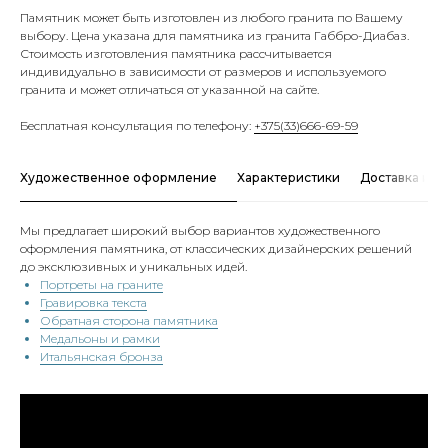
Памятник может быть изготовлен из любого гранита по Вашему
выбору. Цена указана для памятника из гранита Габбро-Диабаз.
Стоимость изготовления памятника рассчитывается
индивидуально в зависимости от размеров и используемого
гранита и может отличаться от указанной на сайте.
Бесплатная консультация по телефону:
+375(33)666-69-59
Художественное оформление
Характеристики
Доставка и о
Мы предлагает широкий выбор вариантов художественного
оформления памятника, от классических дизайнерских решений
до эксклюзивных и уникальных идей.
Портреты на граните
Гравировка текста
Обратная сторона памятника
Медальоны и рамки
Итальянская бронза