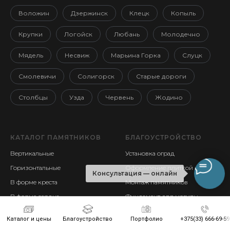
Воложин
Дзержинск
Клецк
Копыль
Крупки
Логойск
Любань
Молодечно
Мядель
Несвиж
Марьина Горка
Слуцк
Смолевичи
Солигорск
Старые дороги
Столбцы
Узда
Червень
Жодино
КАТАЛОГ ПАМЯТНИКОВ
БЛАГОУСТРОЙСТВО
Вертикальные
Установка оград
Горизонтальные
Оформление плиткой
Консультация — онлайн
В форме креста
Монтаж памятников
В форме сердца
Фундамент для могилы
Волна
Условия доставка и способы
Каталог и цены
Благоустройство
Портфолио
+375(33) 666-69-59
оплаты
Книга