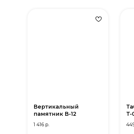
Вертикальный
Та
памятник В-12
T-
1 416
р.
44