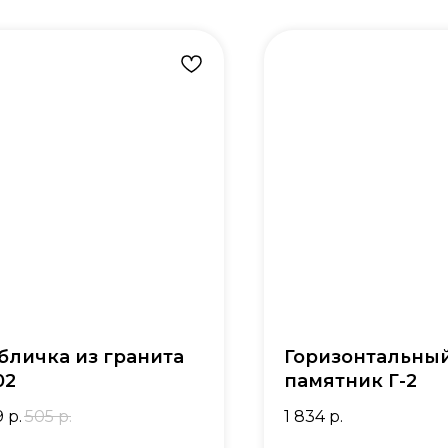
бличка из гранита
Горизонтальны
02
памятник Г-2
9
р.
505
р.
1 834
р.