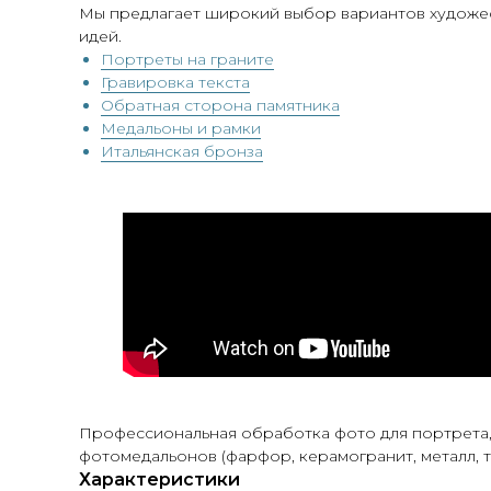
Мы предлагает широкий выбор вариантов художес
идей.
Портреты на граните
Гравировка текста
Обратная сторона памятника
Медальоны и рамки
Итальянская бронза
Профессиональная обработка фото для портрета, 
фотомедальонов (фарфор, керамогранит, металл, т
Характеристики