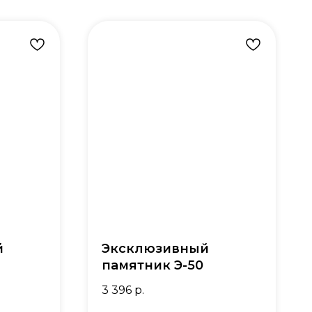
й
Эксклюзивный
памятник Э-50
3 396
р.