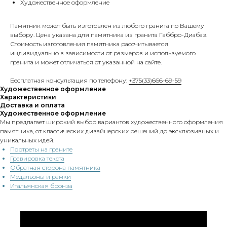
Художественное оформление
Памятник может быть изготовлен из любого гранита по Вашему
выбору. Цена указана для памятника из гранита Габбро-Диабаз.
Стоимость изготовления памятника рассчитывается
индивидуально в зависимости от размеров и используемого
гранита и может отличаться от указанной на сайте.
Бесплатная консультация по телефону:
+375(33)666-69-59
Художественное оформление
Характеристики
Доставка и оплата
Художественное оформление
Мы предлагает широкий выбор вариантов художественного оформления
памятника, от классических дизайнерских решений до эксклюзивных и
уникальных идей.
Портреты на граните
Гравировка текста
Обратная сторона памятника
Медальоны и рамки
Итальянская бронза