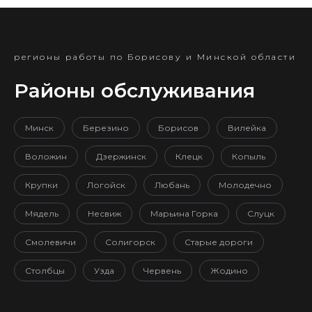
регионы работы по Борисову и Минской области
Районы обслуживания
Минск
Березино
Борисов
Вилейка
Воложин
Дзержинск
Клецк
Копыль
Крупки
Логойск
Любань
Молодечно
Мядель
Несвиж
Марьина Горка
Слуцк
Смолевичи
Солигорск
Старые дороги
Столбцы
Узда
Червень
Жодино