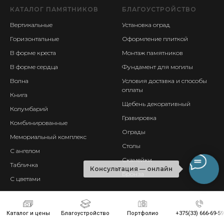
КАТАЛОГ ПАМЯТНИКОВ
БЛАГОУСТРОЙСТВО
Вертикальные
Установка оград
Горизонтальные
Оформление плиткой
В форме креста
Монтаж памятников
В форме сердца
Фундамент для могилы
Волна
Условия доставка и способы
оплаты
Книга
Щебень декоративный
Колумбарий
Гравировка
Комбинированные
Ограды
Мемориальный комплекс
Столы
С ангелом
Скамейки
Табличка
Консультация — онлайн
Бронза
С цветами
Цветник
Эксклюзивный
Каталог и цены
Благоустройство
Портфолио
+375(33) 666-69-59