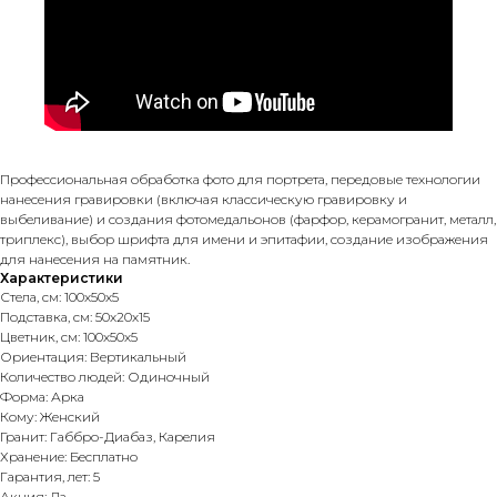
Профессиональная обработка фото для портрета, передовые технологии
нанесения гравировки (включая классическую гравировку и
выбеливание) и создания фотомедальонов (фарфор, керамогранит, металл,
триплекс), выбор шрифта для имени и эпитафии, создание изображения
для нанесения на памятник.
Характеристики
Стела, см: 100х50х5
Подставка, см: 50х20х15
Цветник, см: 100х50х5
Ориентация: Вертикальный
Количество людей: Одиночный
Форма: Арка
Кому: Женский
Гранит: Габбро-Диабаз, Карелия
Хранение: Бесплатно
Гарантия, лет: 5
Акция: Да