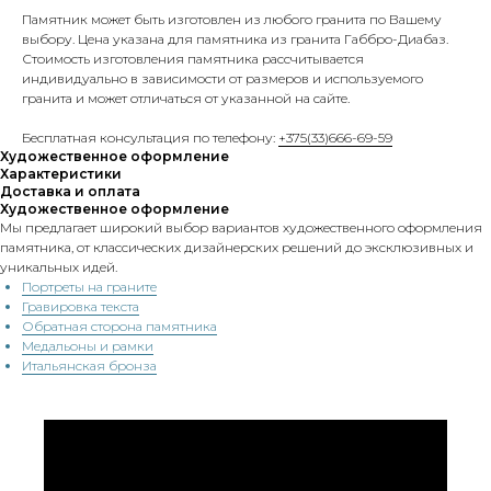
Памятник может быть изготовлен из любого гранита по Вашему
выбору. Цена указана для памятника из гранита Габбро-Диабаз.
Стоимость изготовления памятника рассчитывается
индивидуально в зависимости от размеров и используемого
гранита и может отличаться от указанной на сайте.
Бесплатная консультация по телефону:
+375(33)666-69-59
Художественное оформление
Характеристики
Доставка и оплата
Художественное оформление
Мы предлагает широкий выбор вариантов художественного оформления
памятника, от классических дизайнерских решений до эксклюзивных и
уникальных идей.
Портреты на граните
Гравировка текста
Обратная сторона памятника
Медальоны и рамки
Итальянская бронза