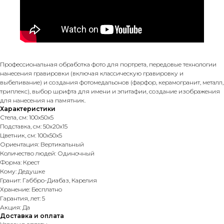
Профессиональная обработка фото для портрета, передовые технологии
нанесения гравировки (включая классическую гравировку и
выбеливание) и создания фотомедальонов (фарфор, керамогранит, металл,
триплекс), выбор шрифта для имени и эпитафии, создание изображения
для нанесения на памятник.
Характеристики
Стела, см: 100х50х5
Подставка, см: 50х20х15
Цветник, см: 100х50х5
Ориентация: Вертикальный
Количество людей: Одиночный
Форма: Крест
Кому: Дедушке
Гранит: Габбро-Диабаз, Карелия
Хранение: Бесплатно
Гарантия, лет: 5
Акция: Да
Доставка и оплата