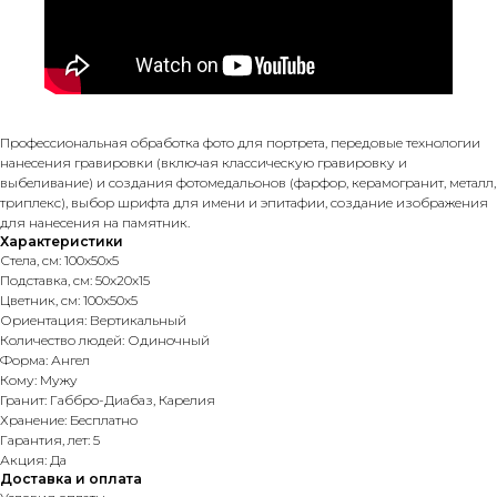
Профессиональная обработка фото для портрета, передовые технологии
нанесения гравировки (включая классическую гравировку и
выбеливание) и создания фотомедальонов (фарфор, керамогранит, металл,
триплекс), выбор шрифта для имени и эпитафии, создание изображения
для нанесения на памятник.
Характеристики
Стела, см: 100х50х5
Подставка, см: 50х20х15
Цветник, см: 100х50х5
Ориентация: Вертикальный
Количество людей: Одиночный
Форма: Ангел
Кому: Мужу
Гранит: Габбро-Диабаз, Карелия
Хранение: Бесплатно
Гарантия, лет: 5
Акция: Да
Доставка и оплата