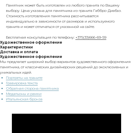
Памятник может быть изготовлен из любого гранита по Вашему
выбору. Цена указана для памятника из гранита Габбро-Диабаз.
Стоимость изготовления памятника рассчитывается
индивидуально в зависимости от размеров и используемого
гранита и может отличаться от указанной на сайте.
Бесплатная консультация по телефону:
+375(33)666-69-59
Художественное оформление
Характеристики
Доставка и оплата
Художественное оформление
Мы предлагает широкий выбор вариантов художественного оформления
памятника, от классических дизайнерских решений до эксклюзивных и
уникальных идей.
Портреты на граните
Гравировка текста
Обратная сторона памятника
Медальоны и рамки
Итальянская бронза