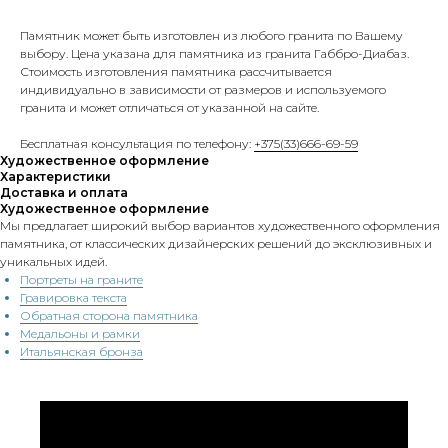
Памятник может быть изготовлен из любого гранита по Вашему
выбору. Цена указана для памятника из гранита Габбро-Диабаз.
Стоимость изготовления памятника рассчитывается
индивидуально в зависимости от размеров и используемого
гранита и может отличаться от указанной на сайте.
Бесплатная консультация по телефону:
+375(33)666-69-59
Художественное оформление
Характеристики
Доставка и оплата
Художественное оформление
Мы предлагает широкий выбор вариантов художественного оформления
памятника, от классических дизайнерских решений до эксклюзивных и
уникальных идей.
Портреты на граните
Гравировка текста
Обратная сторона памятника
Медальоны и рамки
Итальянская бронза