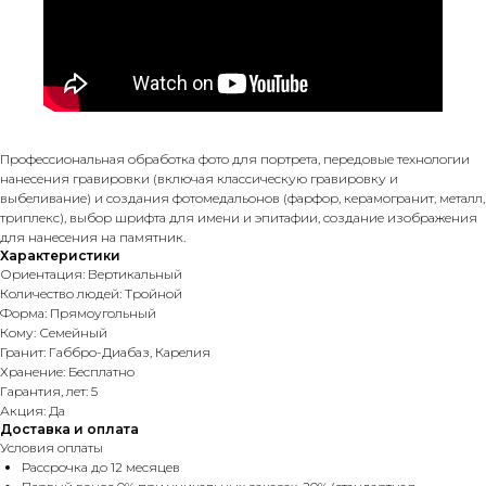
Профессиональная обработка фото для портрета, передовые технологии
нанесения гравировки (включая классическую гравировку и
выбеливание) и создания фотомедальонов (фарфор, керамогранит, металл,
триплекс), выбор шрифта для имени и эпитафии, создание изображения
для нанесения на памятник.
Характеристики
Ориентация: Вертикальный
Количество людей: Тройной
Форма: Прямоугольный
Кому: Семейный
Гранит: Габбро-Диабаз, Карелия
Хранение: Бесплатно
Гарантия, лет: 5
Акция: Да
Доставка и оплата
Условия оплаты
Рассрочка до 12 месяцев