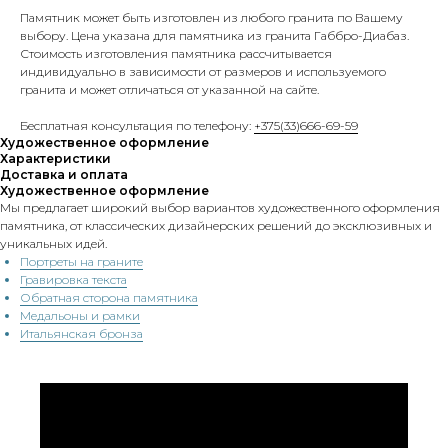
Памятник может быть изготовлен из любого гранита по Вашему
выбору. Цена указана для памятника из гранита Габбро-Диабаз.
Стоимость изготовления памятника рассчитывается
индивидуально в зависимости от размеров и используемого
гранита и может отличаться от указанной на сайте.
Бесплатная консультация по телефону:
+375(33)666-69-59
Художественное оформление
Характеристики
Доставка и оплата
Художественное оформление
Мы предлагает широкий выбор вариантов художественного оформления
памятника, от классических дизайнерских решений до эксклюзивных и
уникальных идей.
Портреты на граните
Гравировка текста
Обратная сторона памятника
Медальоны и рамки
Итальянская бронза