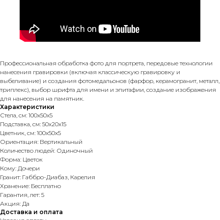
Профессиональная обработка фото для портрета, передовые технологии
нанесения гравировки (включая классическую гравировку и
выбеливание) и создания фотомедальонов (фарфор, керамогранит, металл,
триплекс), выбор шрифта для имени и эпитафии, создание изображения
для нанесения на памятник.
Характеристики
Стела, см: 100х50х5
Подставка, см: 50х20х15
Цветник, см: 100х50х5
Ориентация: Вертикальный
Количество людей: Одиночный
Форма: Цветок
Кому: Дочери
Гранит: Габбро-Диабаз, Карелия
Хранение: Бесплатно
Гарантия, лет: 5
Акция: Да
Доставка и оплата