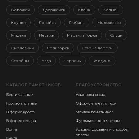
Воложин
Дзержинск
Клецк
Копыль
Крупки
Логойск
Любань
Молодечно
Мядель
Несвиж
Марьина Горка
Слуцк
Смолевичи
Солигорск
Старые дороги
Столбцы
Узда
Червень
Жодино
КАТАЛОГ ПАМЯТНИКОВ
БЛАГОУСТРОЙСТВО
Вертикальные
Установка оград
Горизонтальные
Оформление плиткой
В форме креста
Монтаж памятников
В форме сердца
Фундамент для могилы
Волна
Условия доставка и способы
оплаты
Книга