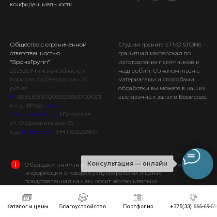
конфиденциальности
Общество с ограниченной
Студия гранита ETNO STONE
-
ответственностью
гранитная мастерская по
"БронзГрупп"
изготовление памятников и
222520
Минская
область, г.
надгробий. Ознакомиться с
Борисов, пр.Революции 26
материалами и способами
р/счет
обработки вы можете в наших
BY
96BLBB30120693256617001001
выставочных залах в Борисове.
в отд. №933
ОАО
«Белинвестбанк»
г.Борисова,
ул. Орджоникидзе-55,
код
BLBBBY2X
, УНП 693256617
Консультация — онлайн
Обращаем внимание, что данный интернет-сайт, а также вся
информация о товарах/услугах/работах и ценах,
представленная на нём, носит исключительно
информационный характер и ни при каких условиях не
является публичной офертой. Для получения подробной
информации о наличии и стоимости указанных товаров/услуг/
Каталог и цены
Благоустройство
Портфолио
+375(33) 666-69-59
работ, пожалуйста, обращайтесь с помощью специальной