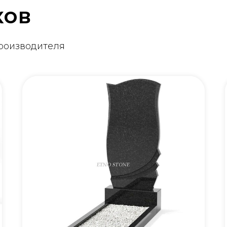
ков
производителя